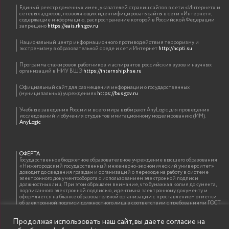
Единый реестр доменных имен, указателей страниц сайтов в сети «Интернет» и
сетевых адресов, позволяющих идентифицировать сайты в сети «Интернет»,
содержащие информацию, распространение которой в Российской Федерации
запрещено
https://eais.rkn.gov.ru
Национальный центр информационного противодействия терроризму и
экстремизму в образовательной среде и сети Интернет
http://ncpti.su
Программа стажировок работников и аспирантов российских вузов и научных
организаций в НИУ ВШЭ
https://internship.hse.ru
Официальный сайт для размещения информации о государственных
(муниципальных) учреждениях
https://bus.gov.ru
Учебные заведения России и всего мира выбирают AnyLogic для проведения
исследований и обучения студентов имитационному моделированию (ИМ).
AnyLogic
ОФЕРТА
Государственное бюджетное образовательное учреждение высшего образования
«Нижегородский государственный инженерно-экономический университет»
доводит до сведения граждан и организаций о переходе на работу в системе
электронного документооборота с использованием электронной подписи
должностных лиц. При этом обращаем внимание, что бумажная копия документа,
подписанного электронной подписью, идентична электронному документу и
оформляется на бланке образовательной организации с проставлением отметки
об электронной подписи должностного лица в соответствии с требованиями ГОСТ
Р 7.0.97-2016 «Организационно-распорядительная документация. Требования к
оформлению документов»
Продолжая использовать наш сайт, вы даете согласие на