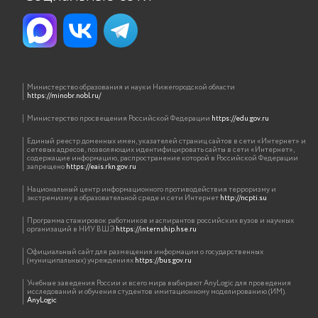
Министерство образования и науки Нижегородской области
https://minobr.nobl.ru/
Министерство просвещения Российской Федерации
https://edu.gov.ru
Единый реестр доменных имен, указателей страниц сайтов в сети «Интернет» и
сетевых адресов, позволяющих идентифицировать сайты в сети «Интернет»,
содержащие информацию, распространение которой в Российской Федерации
запрещено
https://eais.rkn.gov.ru
Национальный центр информационного противодействия терроризму и
экстремизму в образовательной среде и сети Интернет
http://ncpti.su
Программа стажировок работников и аспирантов российских вузов и научных
организаций в НИУ ВШЭ
https://internship.hse.ru
Официальный сайт для размещения информации о государственных
(муниципальных) учреждениях
https://bus.gov.ru
Учебные заведения России и всего мира выбирают AnyLogic для проведения
исследований и обучения студентов имитационному моделированию (ИМ).
AnyLogic