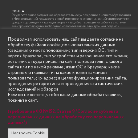
ОФЕРТА
Государственное бюджетное образовательное учреждение высшего образования
«Нижегородский государственный инженерно-экономический университет»
доводит до сведения граждан и организаций о переходе на работу в системе
электронного документооборота с использованием электронной подписи
должностных лиц. При этом обращаем внимание, что бумажная копия документа,
подписанного электронной подписью, идентична электронному документу и
оформляется на бланке образовательной организации с проставлением отметки
Продолжая использовать наш сайт, вы даете согласие на
об электронной подписи должностного лица в соответствии с требованиями ГОСТ
обработку файлов cookie, пользовательских данных
Р 7.0.97-2016 «Организационно-распорядительная документация. Требования к
оформлению документов»
(сведения о местоположении; тип и версия ОС; тип и
версия Браузера; тип устройства и разрешение его экрана;
источник откуда пришел на сайт пользователь; с какого
сайта или по какой рекламе; язык ОС и Браузера; какие
ИНФОРМАЦИЯ ДЛЯ ПРАВООБЛАДАТЕЛЕЙ
Все права на аудио и видео материалы, представленные на нашем сайте
страницы открывает и на какие кнопки нажимает
принадлежат их законным владельцам и предназначены только для ознакомления.
пользователь; ip-адрес) в целях функционирования сайта,
Наличие материалов на сайте никаким образом не претендует на обозначение
нашего авторского права на данные материалы. Авторы не несут ответственности
проведения ретаргетинга и проведения статистических
за возможные последствия использования их в целях, запрещенных Уголовным
исследований и обзоров.
Кодексом Российской Федерации. Если вы соглашаетесь с указанными
условиями, то можете приступить к просмотру материалов. Иначе вы должны
Если вы не хотите, чтобы ваши данные обрабатывались,
немедленно покинуть сайт. Все материалы, размещенные на сайте, взяты с
покиньте сайт.
открытых (общедоступных) источников. Если Вы являетесь правообладателем
какого-либо материала, размещённого на этом сайте, и не хотели бы чтобы данная
информация распространялась без Вашего на то согласия, то мы будем рады
(требование ФЗ №152. Статья 9 "Согласие субъекта
оказать Вам содействие, удалив соответствующие страницы. Для этого достаточно,
чтобы вы прислали нам письмо (в электронном виде) с E-mail официального
персональных данных на обработку его персональных
почтового домена компании правообладателя, в котором указали ссылки на
данных")
страницы сайта, которые необходимо удалить.
Настроить Cookie