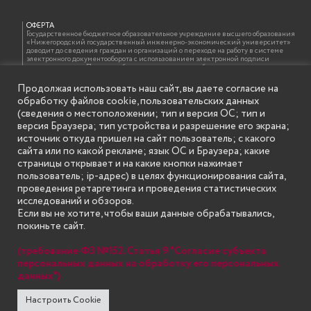
ОФЕРТА
Государственное бюджетное образовательное учреждение высшего образования
«Нижегородский государственный инженерно-экономический университет»
доводит до сведения граждан и организаций о переходе на работу в системе
электронного документооборота с использованием электронной подписи
должностных лиц. При этом обращаем внимание, что бумажная копия документа,
подписанного электронной подписью, идентична электронному документу и
оформляется на бланке образовательной организации с проставлением отметки
Продолжая использовать наш сайт, вы даете согласие на
об электронной подписи должностного лица в соответствии с требованиями ГОСТ
обработку файлов cookie, пользовательских данных
Р 7.0.97-2016 «Организационно-распорядительная документация. Требования к
оформлению документов»
(сведения о местоположении; тип и версия ОС; тип и
версия Браузера; тип устройства и разрешение его экрана;
источник откуда пришел на сайт пользователь; с какого
сайта или по какой рекламе; язык ОС и Браузера; какие
ИНФОРМАЦИЯ ДЛЯ ПРАВООБЛАДАТЕЛЕЙ
Все права на аудио и видео материалы, представленные на нашем сайте
страницы открывает и на какие кнопки нажимает
принадлежат их законным владельцам и предназначены только для ознакомления.
пользователь; ip-адрес) в целях функционирования сайта,
Наличие материалов на сайте никаким образом не претендует на обозначение
нашего авторского права на данные материалы. Авторы не несут ответственности
проведения ретаргетинга и проведения статистических
за возможные последствия использования их в целях, запрещенных Уголовным
исследований и обзоров.
Кодексом Российской Федерации. Если вы соглашаетесь с указанными
условиями, то можете приступить к просмотру материалов. Иначе вы должны
Если вы не хотите, чтобы ваши данные обрабатывались,
немедленно покинуть сайт. Все материалы, размещенные на сайте, взяты с
покиньте сайт.
открытых (общедоступных) источников. Если Вы являетесь правообладателем
какого-либо материала, размещённого на этом сайте, и не хотели бы чтобы данная
информация распространялась без Вашего на то согласия, то мы будем рады
(требование ФЗ №152. Статья 9 "Согласие субъекта
оказать Вам содействие, удалив соответствующие страницы. Для этого достаточно,
чтобы вы прислали нам письмо (в электронном виде) с E-mail официального
персональных данных на обработку его персональных
почтового домена компании правообладателя, в котором указали ссылки на
данных")
страницы сайта, которые необходимо удалить.
Настроить Cookie