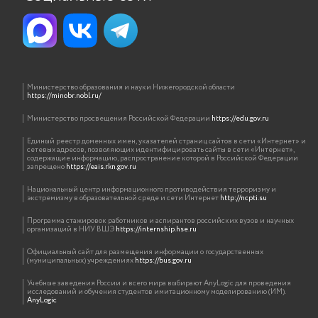
Министерство образования и науки Нижегородской области
https://minobr.nobl.ru/
Министерство просвещения Российской Федерации
https://edu.gov.ru
Единый реестр доменных имен, указателей страниц сайтов в сети «Интернет» и
сетевых адресов, позволяющих идентифицировать сайты в сети «Интернет»,
содержащие информацию, распространение которой в Российской Федерации
запрещено
https://eais.rkn.gov.ru
Национальный центр информационного противодействия терроризму и
экстремизму в образовательной среде и сети Интернет
http://ncpti.su
Программа стажировок работников и аспирантов российских вузов и научных
организаций в НИУ ВШЭ
https://internship.hse.ru
Официальный сайт для размещения информации о государственных
(муниципальных) учреждениях
https://bus.gov.ru
Учебные заведения России и всего мира выбирают AnyLogic для проведения
исследований и обучения студентов имитационному моделированию (ИМ).
AnyLogic