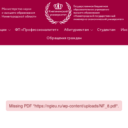
ации
ФП «Профессионалитет»
Абитуриентам
Студентам
Инс
Обращения граждан