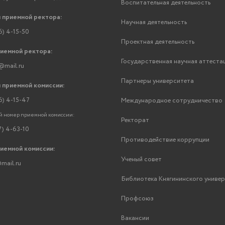
Воспитательная деятельность
 приемной ректора:
Научная деятельность
6) 4-15-50
Проектная деятельность
риемной ректора:
Государственная научная аттеста
@mail.ru
Партнеры университета
 приемной комиссии:
6) 4-15-47
Международное сотрудничество
 номер приемной комиссии:
Ректорат
7) 4-63-10
Противодействие коррупции
риемной комиссии:
Ученый совет
mail.ru
Библиотека Княгининского униве
Профсоюз
Вакансии