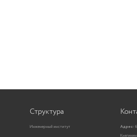
Структура
Конт
Инженерный институт
Адрес:
6
Княгинино