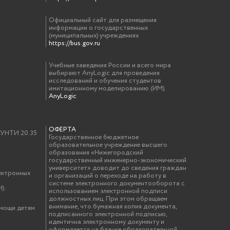
Официальный сайт для размещения
информации о государственных
(муниципальных) учреждениях
https://bus.gov.ru
Учебные заведения России и всего мира
выбирают AnyLogic для проведения
исследований и обучения студентов
имитационному моделированию (ИМ).
AnyLogic
ОФЕРТА
у УНТИ 20.35
Государственное бюджетное
образовательное учреждение высшего
образования «Нижегородский
государственный инженерно-экономический
университет» доводит до сведения граждан
ектронных
и организаций о переходе на работу в
системе электронного документооборота с
).
использованием электронной подписи
должностных лиц. При этом обращаем
внимание, что бумажная копия документа,
омощи детям
подписанного электронной подписью,
идентична электронному документу и
оформляется на бланке образовательной