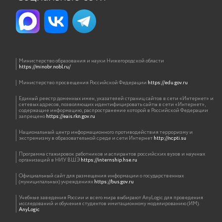
Министерство образования и науки Нижегородской области
https://minobr.nobl.ru/
Министерство просвещения Российской Федерации
https://edu.gov.ru
Единый реестр доменных имен, указателей страниц сайтов в сети «Интернет» и
сетевых адресов, позволяющих идентифицировать сайты в сети «Интернет»,
содержащие информацию, распространение которой в Российской Федерации
запрещено
https://eais.rkn.gov.ru
Национальный центр информационного противодействия терроризму и
экстремизму в образовательной среде и сети Интернет
http://ncpti.su
Программа стажировок работников и аспирантов российских вузов и научных
организаций в НИУ ВШЭ
https://internship.hse.ru
Официальный сайт для размещения информации о государственных
(муниципальных) учреждениях
https://bus.gov.ru
Учебные заведения России и всего мира выбирают AnyLogic для проведения
исследований и обучения студентов имитационному моделированию (ИМ).
AnyLogic