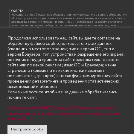
ОФЕРТА
Государственное бюджетное образовательное учреждение высшего образования
«Нижегородский государственный инженерно-экономический университет»
доводит до сведения граждан и организаций о переходе на работу в системе
электронного документооборота с использованием электронной подписи
должностных лиц. При этом обращаем внимание, что бумажная копия документа,
подписанного электронной подписью, идентична электронному документу и
оформляется на бланке образовательной организации с проставлением отметки
Продолжая использовать наш сайт, вы даете согласие на
об электронной подписи должностного лица в соответствии с требованиями ГОСТ
обработку файлов cookie, пользовательских данных
Р 7.0.97-2016 «Организационно-распорядительная документация. Требования к
оформлению документов»
(сведения о местоположении; тип и версия ОС; тип и
версия Браузера; тип устройства и разрешение его экрана;
источник откуда пришел на сайт пользователь; с какого
сайта или по какой рекламе; язык ОС и Браузера; какие
ИНФОРМАЦИЯ ДЛЯ ПРАВООБЛАДАТЕЛЕЙ
Все права на аудио и видео материалы, представленные на нашем сайте
страницы открывает и на какие кнопки нажимает
принадлежат их законным владельцам и предназначены только для ознакомления.
пользователь; ip-адрес) в целях функционирования сайта,
Наличие материалов на сайте никаким образом не претендует на обозначение
нашего авторского права на данные материалы. Авторы не несут ответственности
проведения ретаргетинга и проведения статистических
за возможные последствия использования их в целях, запрещенных Уголовным
исследований и обзоров.
Кодексом Российской Федерации. Если вы соглашаетесь с указанными
условиями, то можете приступить к просмотру материалов. Иначе вы должны
Если вы не хотите, чтобы ваши данные обрабатывались,
немедленно покинуть сайт. Все материалы, размещенные на сайте, взяты с
покиньте сайт.
открытых (общедоступных) источников. Если Вы являетесь правообладателем
какого-либо материала, размещённого на этом сайте, и не хотели бы чтобы данная
информация распространялась без Вашего на то согласия, то мы будем рады
(требование ФЗ №152. Статья 9 "Согласие субъекта
оказать Вам содействие, удалив соответствующие страницы. Для этого достаточно,
чтобы вы прислали нам письмо (в электронном виде) с E-mail официального
персональных данных на обработку его персональных
почтового домена компании правообладателя, в котором указали ссылки на
данных")
страницы сайта, которые необходимо удалить.
Настроить Cookie