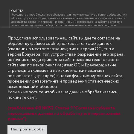
ОФЕРТА
Государственное бюджетное образовательное учреждение высшего образования
«Нижегородский государственный инженерно-экономический университет»
доводит до сведения граждан и организаций о переходе на работу в системе
электронного документооборота с использованием электронной подписи
должностных лиц. При этом обращаем внимание, что бумажная копия документа,
подписанного электронной подписью, идентична электронному документу и
оформляется на бланке образовательной организации с проставлением отметки
Продолжая использовать наш сайт, вы даете согласие на
об электронной подписи должностного лица в соответствии с требованиями ГОСТ
обработку файлов cookie, пользовательских данных
Р 7.0.97-2016 «Организационно-распорядительная документация. Требования к
оформлению документов»
(сведения о местоположении; тип и версия ОС; тип и
версия Браузера; тип устройства и разрешение его экрана;
источник откуда пришел на сайт пользователь; с какого
сайта или по какой рекламе; язык ОС и Браузера; какие
ИНФОРМАЦИЯ ДЛЯ ПРАВООБЛАДАТЕЛЕЙ
Все права на аудио и видео материалы, представленные на нашем сайте
страницы открывает и на какие кнопки нажимает
принадлежат их законным владельцам и предназначены только для ознакомления.
пользователь; ip-адрес) в целях функционирования сайта,
Наличие материалов на сайте никаким образом не претендует на обозначение
нашего авторского права на данные материалы. Авторы не несут ответственности
проведения ретаргетинга и проведения статистических
за возможные последствия использования их в целях, запрещенных Уголовным
исследований и обзоров.
Кодексом Российской Федерации. Если вы соглашаетесь с указанными
условиями, то можете приступить к просмотру материалов. Иначе вы должны
Если вы не хотите, чтобы ваши данные обрабатывались,
немедленно покинуть сайт. Все материалы, размещенные на сайте, взяты с
покиньте сайт.
открытых (общедоступных) источников. Если Вы являетесь правообладателем
какого-либо материала, размещённого на этом сайте, и не хотели бы чтобы данная
информация распространялась без Вашего на то согласия, то мы будем рады
(требование ФЗ №152. Статья 9 "Согласие субъекта
оказать Вам содействие, удалив соответствующие страницы. Для этого достаточно,
чтобы вы прислали нам письмо (в электронном виде) с E-mail официального
персональных данных на обработку его персональных
почтового домена компании правообладателя, в котором указали ссылки на
данных")
страницы сайта, которые необходимо удалить.
Настроить Cookie