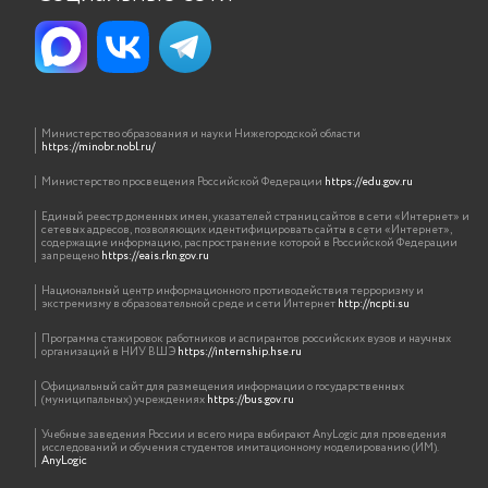
Министерство образования и науки Нижегородской области
https://minobr.nobl.ru/
Министерство просвещения Российской Федерации
https://edu.gov.ru
Единый реестр доменных имен, указателей страниц сайтов в сети «Интернет» и
сетевых адресов, позволяющих идентифицировать сайты в сети «Интернет»,
содержащие информацию, распространение которой в Российской Федерации
запрещено
https://eais.rkn.gov.ru
Национальный центр информационного противодействия терроризму и
экстремизму в образовательной среде и сети Интернет
http://ncpti.su
Программа стажировок работников и аспирантов российских вузов и научных
организаций в НИУ ВШЭ
https://internship.hse.ru
Официальный сайт для размещения информации о государственных
(муниципальных) учреждениях
https://bus.gov.ru
Учебные заведения России и всего мира выбирают AnyLogic для проведения
исследований и обучения студентов имитационному моделированию (ИМ).
AnyLogic