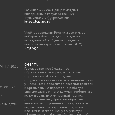
Официальный сайт для размещения
информации о государственных
(муниципальных) учреждениях
https://bus.gov.ru
Учебные заведения России и всего мира
выбирают AnyLogic для проведения
исследований и обучения студентов
имитационному моделированию (ИМ).
AnyLogic
ОФЕРТА
у УНТИ 20.35
Государственное бюджетное
образовательное учреждение высшего
образования «Нижегородский
государственный инженерно-экономический
университет» доводит до сведения граждан
ектронных
и организаций о переходе на работу в
системе электронного документооборота с
).
использованием электронной подписи
должностных лиц. При этом обращаем
внимание, что бумажная копия документа,
омощи детям
подписанного электронной подписью,
идентична электронному документу и
оформляется на бланке образовательной