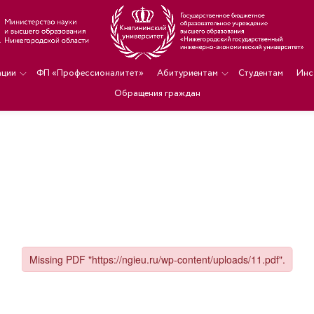
ации
ФП «Профессионалитет»
Абитуриентам
Студентам
Инс
Обращения граждан