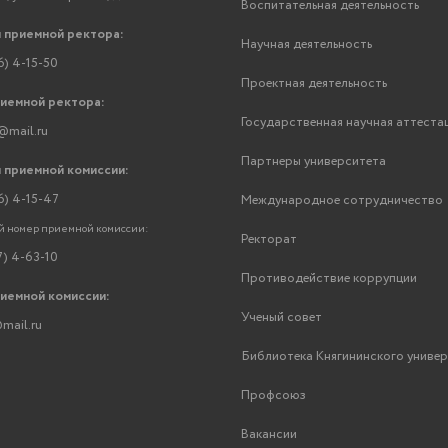
Воспитательная деятельность
 приемной ректора:
Научная деятельность
6) 4-15-50
Проектная деятельность
риемной ректора:
Государственная научная аттеста
@mail.ru
Партнеры университета
 приемной комиссии:
6) 4-15-47
Международное сотрудничество
 номер приемной комиссии:
Ректорат
7) 4-63-10
Противодействие коррупции
риемной комиссии:
Ученый совет
mail.ru
Библиотека Княгининского униве
Профсоюз
Вакансии