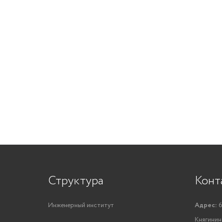
Структура
Конт
Инженерный институт
Адрес:
6
Княгинино