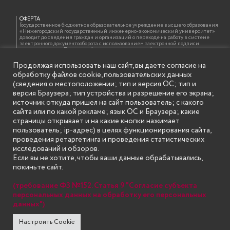
ОФЕРТА
Государственное бюджетное образовательное учреждение высшего образования
«Нижегородский государственный инженерно-экономический университет»
доводит до сведения граждан и организаций о переходе на работу в системе
электронного документооборота с использованием электронной подписи
должностных лиц. При этом обращаем внимание, что бумажная копия документа,
подписанного электронной подписью, идентична электронному документу и
оформляется на бланке образовательной организации с проставлением отметки
Продолжая использовать наш сайт, вы даете согласие на
об электронной подписи должностного лица в соответствии с требованиями ГОСТ
обработку файлов cookie, пользовательских данных
Р 7.0.97-2016 «Организационно-распорядительная документация. Требования к
оформлению документов»
(сведения о местоположении; тип и версия ОС; тип и
версия Браузера; тип устройства и разрешение его экрана;
источник откуда пришел на сайт пользователь; с какого
сайта или по какой рекламе; язык ОС и Браузера; какие
ИНФОРМАЦИЯ ДЛЯ ПРАВООБЛАДАТЕЛЕЙ
Все права на аудио и видео материалы, представленные на нашем сайте
страницы открывает и на какие кнопки нажимает
принадлежат их законным владельцам и предназначены только для ознакомления.
пользователь; ip-адрес) в целях функционирования сайта,
Наличие материалов на сайте никаким образом не претендует на обозначение
нашего авторского права на данные материалы. Авторы не несут ответственности
проведения ретаргетинга и проведения статистических
за возможные последствия использования их в целях, запрещенных Уголовным
исследований и обзоров.
Кодексом Российской Федерации. Если вы соглашаетесь с указанными
условиями, то можете приступить к просмотру материалов. Иначе вы должны
Если вы не хотите, чтобы ваши данные обрабатывались,
немедленно покинуть сайт. Все материалы, размещенные на сайте, взяты с
покиньте сайт.
открытых (общедоступных) источников. Если Вы являетесь правообладателем
какого-либо материала, размещённого на этом сайте, и не хотели бы чтобы данная
информация распространялась без Вашего на то согласия, то мы будем рады
(требование ФЗ №152. Статья 9 "Согласие субъекта
оказать Вам содействие, удалив соответствующие страницы. Для этого достаточно,
чтобы вы прислали нам письмо (в электронном виде) с E-mail официального
персональных данных на обработку его персональных
почтового домена компании правообладателя, в котором указали ссылки на
данных")
страницы сайта, которые необходимо удалить.
Настроить Cookie