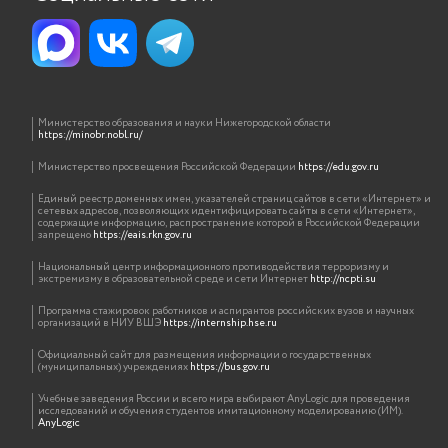
Министерство образования и науки Нижегородской области
https://minobr.nobl.ru/
Министерство просвещения Российской Федерации
https://edu.gov.ru
Единый реестр доменных имен, указателей страниц сайтов в сети «Интернет» и
сетевых адресов, позволяющих идентифицировать сайты в сети «Интернет»,
содержащие информацию, распространение которой в Российской Федерации
запрещено
https://eais.rkn.gov.ru
Национальный центр информационного противодействия терроризму и
экстремизму в образовательной среде и сети Интернет
http://ncpti.su
Программа стажировок работников и аспирантов российских вузов и научных
организаций в НИУ ВШЭ
https://internship.hse.ru
Официальный сайт для размещения информации о государственных
(муниципальных) учреждениях
https://bus.gov.ru
Учебные заведения России и всего мира выбирают AnyLogic для проведения
исследований и обучения студентов имитационному моделированию (ИМ).
AnyLogic