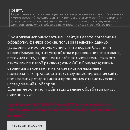
ОФЕРТА
Государственное бюджетное образовательное учреждение высшего образования
«Нижегородский государственный инженерно-экономический университет»
доводит до сведения граждан и организаций о переходе на работу в системе
электронного документооборота с использованием электронной подписи
должностных лиц. При этом обращаем внимание, что бумажная копия документа,
подписанного электронной подписью, идентична электронному документу и
оформляется на бланке образовательной организации с проставлением отметки
Продолжая использовать наш сайт, вы даете согласие на
об электронной подписи должностного лица в соответствии с требованиями ГОСТ
обработку файлов cookie, пользовательских данных
Р 7.0.97-2016 «Организационно-распорядительная документация. Требования к
оформлению документов»
(сведения о местоположении; тип и версия ОС; тип и
версия Браузера; тип устройства и разрешение его экрана;
источник откуда пришел на сайт пользователь; с какого
сайта или по какой рекламе; язык ОС и Браузера; какие
ИНФОРМАЦИЯ ДЛЯ ПРАВООБЛАДАТЕЛЕЙ
Все права на аудио и видео материалы, представленные на нашем сайте
страницы открывает и на какие кнопки нажимает
принадлежат их законным владельцам и предназначены только для ознакомления.
пользователь; ip-адрес) в целях функционирования сайта,
Наличие материалов на сайте никаким образом не претендует на обозначение
нашего авторского права на данные материалы. Авторы не несут ответственности
проведения ретаргетинга и проведения статистических
за возможные последствия использования их в целях, запрещенных Уголовным
исследований и обзоров.
Кодексом Российской Федерации. Если вы соглашаетесь с указанными
условиями, то можете приступить к просмотру материалов. Иначе вы должны
Если вы не хотите, чтобы ваши данные обрабатывались,
немедленно покинуть сайт. Все материалы, размещенные на сайте, взяты с
покиньте сайт.
открытых (общедоступных) источников. Если Вы являетесь правообладателем
какого-либо материала, размещённого на этом сайте, и не хотели бы чтобы данная
информация распространялась без Вашего на то согласия, то мы будем рады
(требование ФЗ №152. Статья 9 "Согласие субъекта
оказать Вам содействие, удалив соответствующие страницы. Для этого достаточно,
чтобы вы прислали нам письмо (в электронном виде) с E-mail официального
персональных данных на обработку его персональных
почтового домена компании правообладателя, в котором указали ссылки на
данных")
страницы сайта, которые необходимо удалить.
Настроить Cookie