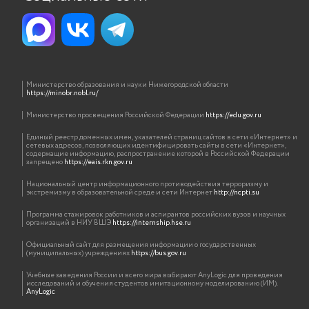
Министерство образования и науки Нижегородской области
https://minobr.nobl.ru/
Министерство просвещения Российской Федерации
https://edu.gov.ru
Единый реестр доменных имен, указателей страниц сайтов в сети «Интернет» и
сетевых адресов, позволяющих идентифицировать сайты в сети «Интернет»,
содержащие информацию, распространение которой в Российской Федерации
запрещено
https://eais.rkn.gov.ru
Национальный центр информационного противодействия терроризму и
экстремизму в образовательной среде и сети Интернет
http://ncpti.su
Программа стажировок работников и аспирантов российских вузов и научных
организаций в НИУ ВШЭ
https://internship.hse.ru
Официальный сайт для размещения информации о государственных
(муниципальных) учреждениях
https://bus.gov.ru
Учебные заведения России и всего мира выбирают AnyLogic для проведения
исследований и обучения студентов имитационному моделированию (ИМ).
AnyLogic