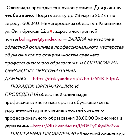
Олимпиада проводится в очном режиме.
Для участия
необходимо:
Подать заявку до 28 марта 2022 г. по
адресу:
606340, Нижегородская область, г. Княгинино,
ул. Октябрьская 22 а
, адрес электронной
почты
buhngiei@yandex.ru
— ЗАЯВКА
на участие в
областной олимпиаде профессионального мастерства
обучающихся по специальностям среднего
профессионального образования
и
СОГЛАСИЕ НА
ОБРАБОТКУ ПЕРСОНАЛЬНЫХ
ДАННЫХ
—
https://disk.yandex.ru/i/2hpRc5NK_FTpiA
—
ПОРЯДОК ОРГАНИЗАЦИИ И
ПРОВЕДЕНИЯ
областной олимпиады
профессионального мастерства обучающихся по
укрупненной группе специальностей среднего
профессионального образования 38.00.00 Экономика и
управление —
https://disk.yandex.ru/i/c86Fy0AyaPv7xw
—
ПРОГРАММА ПРОВЕДЕНИЯ
областной олимпиады