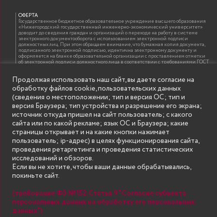
ОФЕРТА
Государственное бюджетное образовательное учреждение высшего образования
«Нижегородский государственный инженерно-экономический университет»
доводит до сведения граждан и организаций о переходе на работу в системе
электронного документооборота с использованием электронной подписи
должностных лиц. При этом обращаем внимание, что бумажная копия документа,
подписанного электронной подписью, идентична электронному документу и
оформляется на бланке образовательной организации с проставлением отметки
об электронной подписи должностного лица в соответствии с требованиями ГОСТ
Р 7.0.97-2016 «Организационно-распорядительная документация. Требования к
оформлению документов»
Продолжая использовать наш сайт, вы даете согласие на
обработку файлов cookie, пользовательских данных
(сведения о местоположении; тип и версия ОС; тип и
ИНФОРМАЦИЯ ДЛЯ ПРАВООБЛАДАТЕЛЕЙ
версия Браузера; тип устройства и разрешение его экрана;
Все права на аудио и видео материалы, представленные на нашем сайте
источник откуда пришел на сайт пользователь; с какого
принадлежат их законным владельцам и предназначены только для ознакомления.
Наличие материалов на сайте никаким образом не претендует на обозначение
сайта или по какой рекламе; язык ОС и Браузера; какие
нашего авторского права на данные материалы. Авторы не несут ответственности
страницы открывает и на какие кнопки нажимает
за возможные последствия использования их в целях, запрещенных Уголовным
Кодексом Российской Федерации. Если вы соглашаетесь с указанными
пользователь; ip-адрес) в целях функционирования сайта,
условиями, то можете приступить к просмотру материалов. Иначе вы должны
проведения ретаргетинга и проведения статистических
немедленно покинуть сайт. Все материалы, размещенные на сайте, взяты с
открытых (общедоступных) источников. Если Вы являетесь правообладателем
исследований и обзоров.
какого-либо материала, размещённого на этом сайте, и не хотели бы чтобы данная
Если вы не хотите, чтобы ваши данные обрабатывались,
информация распространялась без Вашего на то согласия, то мы будем рады
оказать Вам содействие, удалив соответствующие страницы. Для этого достаточно,
покиньте сайт.
чтобы вы прислали нам письмо (в электронном виде) с E-mail официального
почтового домена компании правообладателя, в котором указали ссылки на
страницы сайта, которые необходимо удалить.
(требование ФЗ №152. Статья 9 "Согласие субъекта
персональных данных на обработку его персональных
данных")