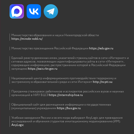
Министерство образования и науки Нижегородской области
https://minobr.nobl.ru/
Министерство просвещения Российской Федерации
https://edu.gov.ru
Единый реестр доменных имен, указателей страниц сайтов в сети «Интернет» и
сетевых адресов, позволяющих идентифицировать сайты в сети «Интернет»,
содержащие информацию, распространение которой в Российской Федерации
запрещено
https://eais.rkn.gov.ru
Национальный центр информационного противодействия терроризму и
экстремизму в образовательной среде и сети Интернет
http://ncpti.su
Программа стажировок работников и аспирантов российских вузов и научных
организаций в НИУ ВШЭ
https://internship.hse.ru
Официальный сайт для размещения информации о государственных
(муниципальных) учреждениях
https://bus.gov.ru
Учебные заведения России и всего мира выбирают AnyLogic для проведения
исследований и обучения студентов имитационному моделированию (ИМ).
AnyLogic