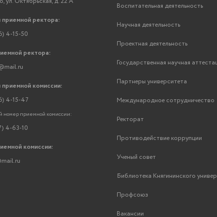
, ул. Октябрьская, д. 22 А
Воспитательная деятельность
 приемной ректора:
Научная деятельность
6) 4-15-50
Проектная деятельность
риемной ректора:
Государственная научная аттеста
@mail.ru
Партнеры университета
 приемной комиссии:
6) 4-15-47
Международное сотрудничество
 номер приемной комиссии:
Ректорат
7) 4-63-10
Противодействие коррупции
риемной комиссии:
Ученый совет
mail.ru
Библиотека Княгининского униве
Профсоюз
Вакансии