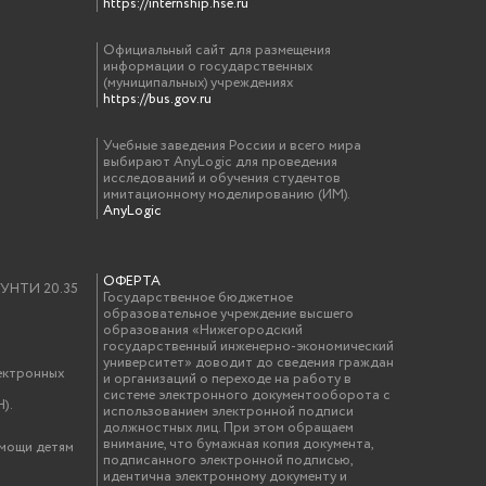
https://internship.hse.ru
Официальный сайт для размещения
информации о государственных
(муниципальных) учреждениях
https://bus.gov.ru
Учебные заведения России и всего мира
выбирают AnyLogic для проведения
исследований и обучения студентов
имитационному моделированию (ИМ).
AnyLogic
ОФЕРТА
у УНТИ 20.35
Государственное бюджетное
образовательное учреждение высшего
образования «Нижегородский
государственный инженерно-экономический
университет» доводит до сведения граждан
ектронных
и организаций о переходе на работу в
системе электронного документооборота с
).
использованием электронной подписи
должностных лиц. При этом обращаем
внимание, что бумажная копия документа,
омощи детям
подписанного электронной подписью,
идентична электронному документу и