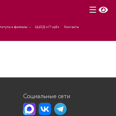
титуты и филиалы
ЦЦОД «IT-куб»
Контакты
Социальные сети