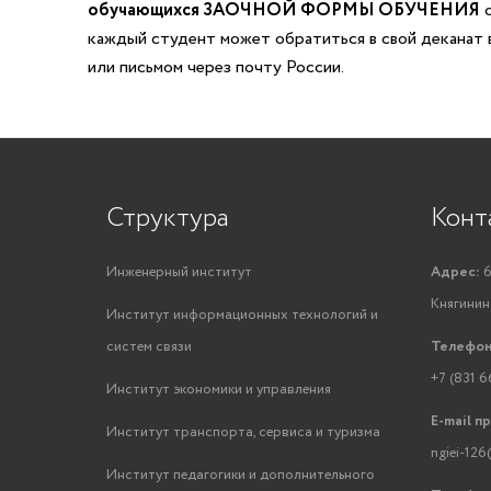
обучающихся ЗАОЧНОЙ ФОРМЫ ОБУЧЕНИЯ
о
каждый студент может обратиться в свой деканат в
или письмом через почту России.
Структура
Конт
Инженерный институт
Адрес:
6
Княгинино
Институт информационных технологий и
систем связи
Телефон
+7 (831 6
Институт экономики и управления
E-mail п
Институт транспорта, сервиса и туризма
ngiei-126
Институт педагогики и дополнительного