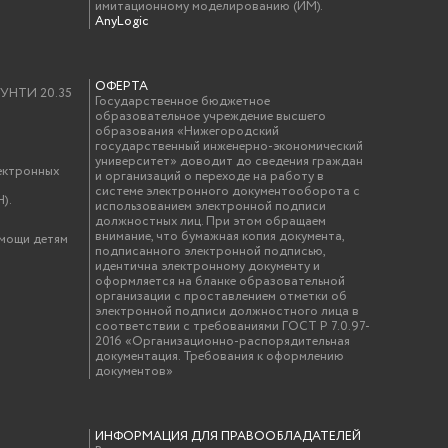
имитационному моделированию (ИМ).
AnyLogic
ОФЕРТА
у УНТИ 20.35
Государственное бюджетное
образовательное учреждение высшего
образования «Нижегородский
государственный инженерно-экономический
университет» доводит до сведения граждан
ектронных
и организаций о переходе на работу в
системе электронного документооборота с
).
использованием электронной подписи
должностных лиц. При этом обращаем
внимание, что бумажная копия документа,
омощи детям
подписанного электронной подписью,
идентична электронному документу и
оформляется на бланке образовательной
организации с проставлением отметки об
электронной подписи должностного лица в
соответствии с требованиями ГОСТ Р 7.0.97-
2016 «Организационно-распорядительная
документация. Требования к оформлению
документов»
ИНФОРМАЦИЯ ДЛЯ ПРАВООБЛАДАТЕЛЕЙ