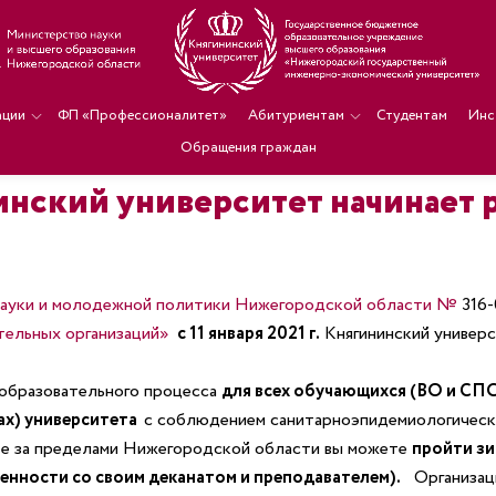
ации
ФП «Профессионалитет»
Абитуриентам
Студентам
Инс
Обращения граждан
ининский университет начинает
науки и молодежной политики Нижегородской области №
316-
тельных организаций»
с 11 января 2021 г.
Княгининский универ
 образовательного процесса
для всех обучающихся (ВО и
ах) университета
с соблюдением санитарноэпидемиологическ
ете за пределами Нижегородской области вы можете
пройти з
енности со своим деканатом и преподавателем).
Организац