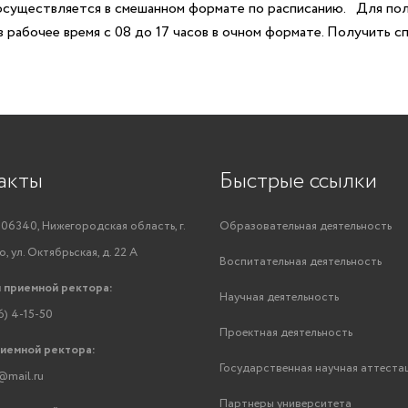
существляется в смешанном формате по расписанию.
Для пол
 рабочее время с 08 до 17 часов в очном формате. Получить с
акты
Быстрые ссылки
06340, Нижегородская область, г.
Образовательная деятельность
, ул. Октябрьская, д. 22 А
Воспитательная деятельность
 приемной ректора:
Научная деятельность
6) 4-15-50
Проектная деятельность
риемной ректора:
Государственная научная аттеста
@mail.ru
Партнеры университета