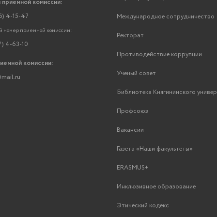
 приемной комиссии:
6) 4-15-47
Международное сотрудничество
 номер приемной комиссии:
Ректорат
7) 4-63-10
Противодействие коррупции
риемной комиссии:
Ученый совет
mail.ru
Библиотека Княгининского униве
Профсоюз
Вакансии
Газета «Наши факультеты»
ERASMUS+
Инклюзивное образование
Этический кодекс