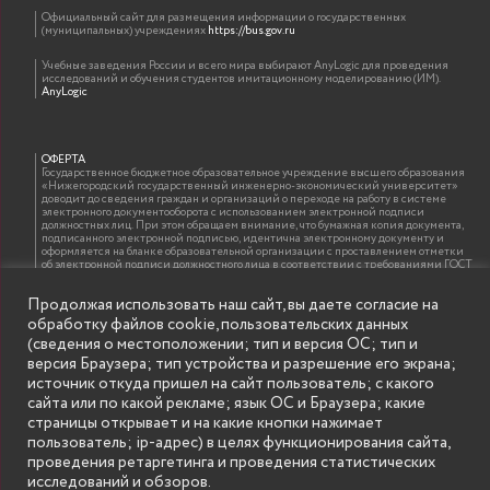
Официальный сайт для размещения информации о государственных
(муниципальных) учреждениях
https://bus.gov.ru
Учебные заведения России и всего мира выбирают AnyLogic для проведения
исследований и обучения студентов имитационному моделированию (ИМ).
AnyLogic
ОФЕРТА
Государственное бюджетное образовательное учреждение высшего образования
«Нижегородский государственный инженерно-экономический университет»
доводит до сведения граждан и организаций о переходе на работу в системе
электронного документооборота с использованием электронной подписи
должностных лиц. При этом обращаем внимание, что бумажная копия документа,
подписанного электронной подписью, идентична электронному документу и
оформляется на бланке образовательной организации с проставлением отметки
об электронной подписи должностного лица в соответствии с требованиями ГОСТ
Р 7.0.97-2016 «Организационно-распорядительная документация. Требования к
оформлению документов»
Продолжая использовать наш сайт, вы даете согласие на
обработку файлов cookie, пользовательских данных
(сведения о местоположении; тип и версия ОС; тип и
ИНФОРМАЦИЯ ДЛЯ ПРАВООБЛАДАТЕЛЕЙ
версия Браузера; тип устройства и разрешение его экрана;
Все права на аудио и видео материалы, представленные на нашем сайте
источник откуда пришел на сайт пользователь; с какого
принадлежат их законным владельцам и предназначены только для ознакомления.
Наличие материалов на сайте никаким образом не претендует на обозначение
сайта или по какой рекламе; язык ОС и Браузера; какие
нашего авторского права на данные материалы. Авторы не несут ответственности
страницы открывает и на какие кнопки нажимает
за возможные последствия использования их в целях, запрещенных Уголовным
Кодексом Российской Федерации. Если вы соглашаетесь с указанными
пользователь; ip-адрес) в целях функционирования сайта,
условиями, то можете приступить к просмотру материалов. Иначе вы должны
проведения ретаргетинга и проведения статистических
немедленно покинуть сайт. Все материалы, размещенные на сайте, взяты с
открытых (общедоступных) источников. Если Вы являетесь правообладателем
исследований и обзоров.