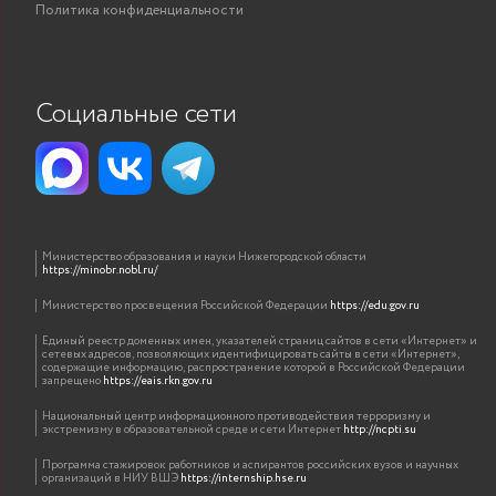
Политика конфиденциальности
Социальные сети
Министерство образования и науки Нижегородской области
https://minobr.nobl.ru/
Министерство просвещения Российской Федерации
https://edu.gov.ru
Единый реестр доменных имен, указателей страниц сайтов в сети «Интернет» и
сетевых адресов, позволяющих идентифицировать сайты в сети «Интернет»,
содержащие информацию, распространение которой в Российской Федерации
запрещено
https://eais.rkn.gov.ru
Национальный центр информационного противодействия терроризму и
экстремизму в образовательной среде и сети Интернет
http://ncpti.su
Программа стажировок работников и аспирантов российских вузов и научных
организаций в НИУ ВШЭ
https://internship.hse.ru