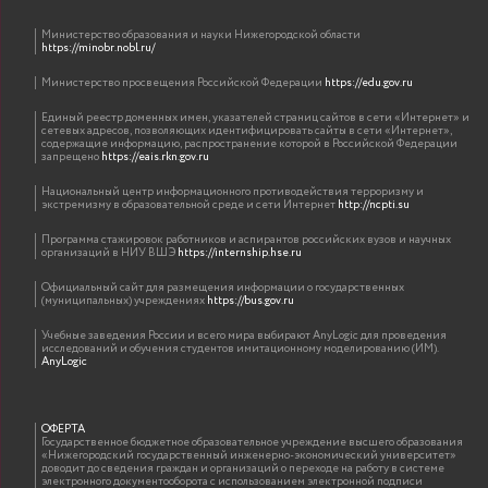
Министерство образования и науки Нижегородской области
https://minobr.nobl.ru/
Министерство просвещения Российской Федерации
https://edu.gov.ru
Единый реестр доменных имен, указателей страниц сайтов в сети «Интернет» и
сетевых адресов, позволяющих идентифицировать сайты в сети «Интернет»,
содержащие информацию, распространение которой в Российской Федерации
запрещено
https://eais.rkn.gov.ru
Национальный центр информационного противодействия терроризму и
экстремизму в образовательной среде и сети Интернет
http://ncpti.su
Программа стажировок работников и аспирантов российских вузов и научных
организаций в НИУ ВШЭ
https://internship.hse.ru
Официальный сайт для размещения информации о государственных
(муниципальных) учреждениях
https://bus.gov.ru
Учебные заведения России и всего мира выбирают AnyLogic для проведения
исследований и обучения студентов имитационному моделированию (ИМ).
AnyLogic
ОФЕРТА
Государственное бюджетное образовательное учреждение высшего образования
«Нижегородский государственный инженерно-экономический университет»
доводит до сведения граждан и организаций о переходе на работу в системе
электронного документооборота с использованием электронной подписи