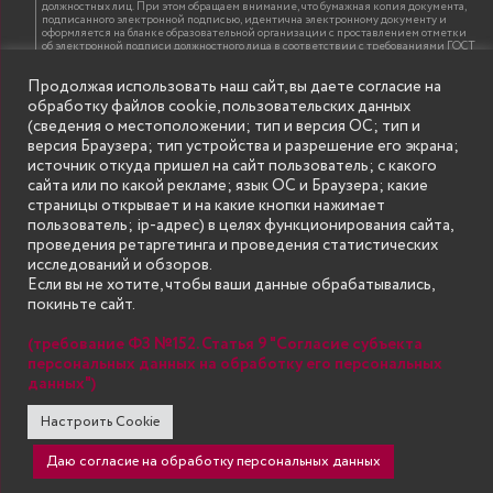
должностных лиц. При этом обращаем внимание, что бумажная копия документа,
подписанного электронной подписью, идентична электронному документу и
оформляется на бланке образовательной организации с проставлением отметки
об электронной подписи должностного лица в соответствии с требованиями ГОСТ
Р 7.0.97-2016 «Организационно-распорядительная документация. Требования к
оформлению документов»
Продолжая использовать наш сайт, вы даете согласие на
обработку файлов cookie, пользовательских данных
(сведения о местоположении; тип и версия ОС; тип и
ИНФОРМАЦИЯ ДЛЯ ПРАВООБЛАДАТЕЛЕЙ
версия Браузера; тип устройства и разрешение его экрана;
Все права на аудио и видео материалы, представленные на нашем сайте
источник откуда пришел на сайт пользователь; с какого
принадлежат их законным владельцам и предназначены только для ознакомления.
Наличие материалов на сайте никаким образом не претендует на обозначение
сайта или по какой рекламе; язык ОС и Браузера; какие
нашего авторского права на данные материалы. Авторы не несут ответственности
страницы открывает и на какие кнопки нажимает
за возможные последствия использования их в целях, запрещенных Уголовным
Кодексом Российской Федерации. Если вы соглашаетесь с указанными
пользователь; ip-адрес) в целях функционирования сайта,
условиями, то можете приступить к просмотру материалов. Иначе вы должны
проведения ретаргетинга и проведения статистических
немедленно покинуть сайт. Все материалы, размещенные на сайте, взяты с
открытых (общедоступных) источников. Если Вы являетесь правообладателем
исследований и обзоров.
какого-либо материала, размещённого на этом сайте, и не хотели бы чтобы данная
Если вы не хотите, чтобы ваши данные обрабатывались,
информация распространялась без Вашего на то согласия, то мы будем рады
оказать Вам содействие, удалив соответствующие страницы. Для этого достаточно,
покиньте сайт.
чтобы вы прислали нам письмо (в электронном виде) с E-mail официального
почтового домена компании правообладателя, в котором указали ссылки на
страницы сайта, которые необходимо удалить.
(требование ФЗ №152. Статья 9 "Согласие субъекта
персональных данных на обработку его персональных
данных")
SECONDARY
© Государственное бюджетное образовательное учреждение
Настроить Cookie
высшего образования "Нижегородский государственный инженерно-
MENU
экономический университет" (Княгининский университет) 2002 - 2026
Даю согласие на обработку персональных данных