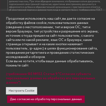
должностных лиц. При этом обращаем внимание, что бумажная копия документа,
подписанного электронной подписью, идентична электронному документу и
оформляется на бланке образовательной организации с проставлением отметки
об электронной подписи должностного лица в соответствии с требованиями ГОСТ
Р 7.0.97-2016 «Организационно-распорядительная документация. Требования к
оформлению документов»
Продолжая использовать наш сайт, вы даете согласие на
обработку файлов cookie, пользовательских данных
(сведения о местоположении; тип и версия ОС; тип и
ИНФОРМАЦИЯ ДЛЯ ПРАВООБЛАДАТЕЛЕЙ
версия Браузера; тип устройства и разрешение его экрана;
Все права на аудио и видео материалы, представленные на нашем сайте
источник откуда пришел на сайт пользователь; с какого
принадлежат их законным владельцам и предназначены только для ознакомления.
Наличие материалов на сайте никаким образом не претендует на обозначение
сайта или по какой рекламе; язык ОС и Браузера; какие
нашего авторского права на данные материалы. Авторы не несут ответственности
страницы открывает и на какие кнопки нажимает
за возможные последствия использования их в целях, запрещенных Уголовным
Кодексом Российской Федерации. Если вы соглашаетесь с указанными
пользователь; ip-адрес) в целях функционирования сайта,
условиями, то можете приступить к просмотру материалов. Иначе вы должны
проведения ретаргетинга и проведения статистических
немедленно покинуть сайт. Все материалы, размещенные на сайте, взяты с
открытых (общедоступных) источников. Если Вы являетесь правообладателем
исследований и обзоров.
какого-либо материала, размещённого на этом сайте, и не хотели бы чтобы данная
Если вы не хотите, чтобы ваши данные обрабатывались,
информация распространялась без Вашего на то согласия, то мы будем рады
оказать Вам содействие, удалив соответствующие страницы. Для этого достаточно,
покиньте сайт.
чтобы вы прислали нам письмо (в электронном виде) с E-mail официального
почтового домена компании правообладателя, в котором указали ссылки на
страницы сайта, которые необходимо удалить.
(требование ФЗ №152. Статья 9 "Согласие субъекта
персональных данных на обработку его персональных
данных")
SECONDARY
© Государственное бюджетное образовательное учреждение
Настроить Cookie
высшего образования "Нижегородский государственный инженерно-
MENU
экономический университет" (Княгининский университет) 2002 - 2026
Даю согласие на обработку персональных данных