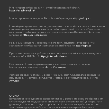
Министерство образования и науки Нижегородской области
https://minobr.nobl.ru/
Министерство просвещения Российской Федерации
https://edu.gov.ru
Единый реестр доменных имен, указателей страниц сайтов в сети «Интернет» и
сетевых адресов, позволяющих идентифицировать сайты в сети «Интернет»,
содержащие информацию, распространение которой в Российской Федерации
запрещено
https://eais.rkn.gov.ru
Национальный центр информационного противодействия терроризму и
экстремизму в образовательной среде и сети Интернет
http://ncpti.su
Программа стажировок работников и аспирантов российских вузов и научных
организаций в НИУ ВШЭ
https://internship.hse.ru
Официальный сайт для размещения информации о государственных
(муниципальных) учреждениях
https://bus.gov.ru
Учебные заведения России и всего мира выбирают AnyLogic для проведения
исследований и обучения студентов имитационному моделированию (ИМ).
AnyLogic
ОФЕРТА
Государственное бюджетное образовательное учреждение высшего образования
«Нижегородский государственный инженерно-экономический университет»
доводит до сведения граждан и организаций о переходе на работу в системе
электронного документооборота с использованием электронной подписи