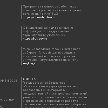
Программа стажировок работников и
аспирантов российских вузов и научных
организаций в НИУ ВШЭ
https://internship.hse.ru
Официальный сайт для размещения
информации о государственных
(муниципальных) учреждениях
https://bus.gov.ru
Учебные заведения России и всего мира
выбирают AnyLogic для проведения
исследований и обучения студентов
имитационному моделированию (ИМ).
AnyLogic
ОФЕРТА
у УНТИ 20.35
Государственное бюджетное
образовательное учреждение высшего
образования «Нижегородский
государственный инженерно-экономический
университет» доводит до сведения граждан
ектронных
и организаций о переходе на работу в
системе электронного документооборота с
).