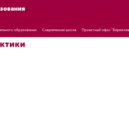
зования
ельного образования
Современная школа
Проектный офис “Бережлив
актики