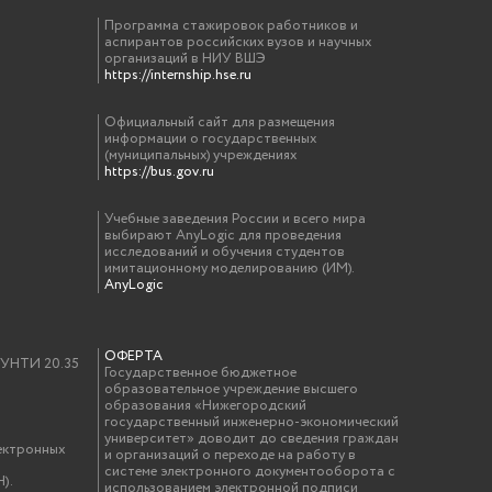
Программа стажировок работников и
аспирантов российских вузов и научных
организаций в НИУ ВШЭ
https://internship.hse.ru
Официальный сайт для размещения
информации о государственных
(муниципальных) учреждениях
https://bus.gov.ru
Учебные заведения России и всего мира
выбирают AnyLogic для проведения
исследований и обучения студентов
имитационному моделированию (ИМ).
AnyLogic
ОФЕРТА
у УНТИ 20.35
Государственное бюджетное
образовательное учреждение высшего
образования «Нижегородский
государственный инженерно-экономический
университет» доводит до сведения граждан
ектронных
и организаций о переходе на работу в
системе электронного документооборота с
).
использованием электронной подписи