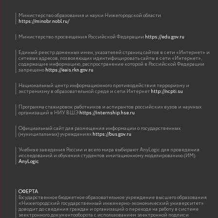
Министерство образования и науки Нижегородской области
https://minobr.nobl.ru/
Министерство просвещения Российской Федерации
https://edu.gov.ru
Единый реестр доменных имен, указателей страниц сайтов в сети «Интернет» и
сетевых адресов, позволяющих идентифицировать сайты в сети «Интернет»,
содержащие информацию, распространение которой в Российской Федерации
запрещено
https://eais.rkn.gov.ru
Национальный центр информационного противодействия терроризму и
экстремизму в образовательной среде и сети Интернет
http://ncpti.su
Программа стажировок работников и аспирантов российских вузов и научных
организаций в НИУ ВШЭ
https://internship.hse.ru
Официальный сайт для размещения информации о государственных
(муниципальных) учреждениях
https://bus.gov.ru
Учебные заведения России и всего мира выбирают AnyLogic для проведения
исследований и обучения студентов имитационному моделированию (ИМ).
AnyLogic
ОФЕРТА
Государственное бюджетное образовательное учреждение высшего образования
«Нижегородский государственный инженерно-экономический университет»
доводит до сведения граждан и организаций о переходе на работу в системе
электронного документооборота с использованием электронной подписи