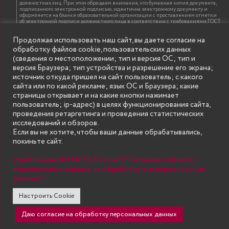
должностных лиц. При этом обращаем внимание, что бумажная копия документа,
подписанного электронной подписью, идентична электронному документу и
оформляется на бланке образовательной организации с проставлением отметки
об электронной подписи должностного лица в соответствии с требованиями ГОСТ
Р 7.0.97-2016 «Организационно-распорядительная документация. Требования к
оформлению документов»
Продолжая использовать наш сайт, вы даете согласие на
обработку файлов cookie, пользовательских данных
(сведения о местоположении; тип и версия ОС; тип и
ИНФОРМАЦИЯ ДЛЯ ПРАВООБЛАДАТЕЛЕЙ
версия Браузера; тип устройства и разрешение его экрана;
Все права на аудио и видео материалы, представленные на нашем сайте
источник откуда пришел на сайт пользователь; с какого
принадлежат их законным владельцам и предназначены только для ознакомления.
Наличие материалов на сайте никаким образом не претендует на обозначение
сайта или по какой рекламе; язык ОС и Браузера; какие
нашего авторского права на данные материалы. Авторы не несут ответственности
страницы открывает и на какие кнопки нажимает
за возможные последствия использования их в целях, запрещенных Уголовным
Кодексом Российской Федерации. Если вы соглашаетесь с указанными
пользователь; ip-адрес) в целях функционирования сайта,
условиями, то можете приступить к просмотру материалов. Иначе вы должны
проведения ретаргетинга и проведения статистических
немедленно покинуть сайт. Все материалы, размещенные на сайте, взяты с
открытых (общедоступных) источников. Если Вы являетесь правообладателем
исследований и обзоров.
какого-либо материала, размещённого на этом сайте, и не хотели бы чтобы данная
Если вы не хотите, чтобы ваши данные обрабатывались,
информация распространялась без Вашего на то согласия, то мы будем рады
оказать Вам содействие, удалив соответствующие страницы. Для этого достаточно,
покиньте сайт.
чтобы вы прислали нам письмо (в электронном виде) с E-mail официального
почтового домена компании правообладателя, в котором указали ссылки на
страницы сайта, которые необходимо удалить.
(требование ФЗ №152. Статья 9 "Согласие субъекта
персональных данных на обработку его персональных
данных")
SECONDARY
© Государственное бюджетное образовательное учреждение
Настроить Cookie
высшего образования "Нижегородский государственный инженерно-
MENU
экономический университет" (Княгининский университет) 2002 - 2026
Даю согласие на обработку персональных данных