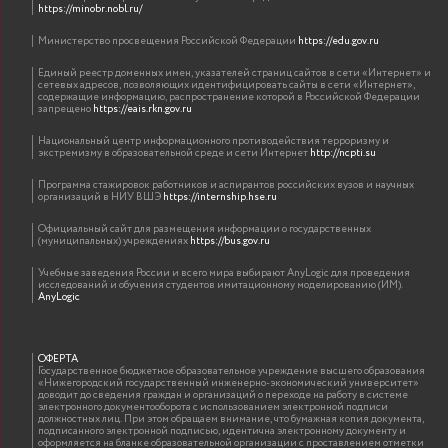
https://minobr.nobl.ru/
Министерство просвещения Российской Федерации
https://edu.gov.ru
Единый реестр доменных имен, указателей страниц сайтов в сети «Интернет» и
сетевых адресов, позволяющих идентифицировать сайты в сети «Интернет»,
содержащие информацию, распространение которой в Российской Федерации
запрещено
https://eais.rkn.gov.ru
Национальный центр информационного противодействия терроризму и
экстремизму в образовательной среде и сети Интернет
http://ncpti.su
Программа стажировок работников и аспирантов российских вузов и научных
организаций в НИУ ВШЭ
https://internship.hse.ru
Официальный сайт для размещения информации о государственных
(муниципальных) учреждениях
https://bus.gov.ru
Учебные заведения России и всего мира выбирают AnyLogic для проведения
исследований и обучения студентов имитационному моделированию (ИМ).
AnyLogic
ОФЕРТА
Государственное бюджетное образовательное учреждение высшего образования
«Нижегородский государственный инженерно-экономический университет»
доводит до сведения граждан и организаций о переходе на работу в системе
электронного документооборота с использованием электронной подписи
должностных лиц. При этом обращаем внимание, что бумажная копия документа,
подписанного электронной подписью, идентична электронному документу и
оформляется на бланке образовательной организации с проставлением отметки