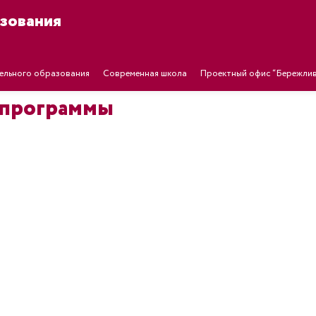
зования
ельного образования
Современная школа
Проектный офис “Бережлив
 программы