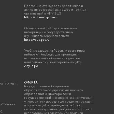
Программа стажировок работников и
аспирантов российских вузов и научных
организаций в НИУ ВШЭ
https://internship.hse.ru
Официальный сайт для размещения
информации о государственных
(муниципальных) учреждениях
https://bus.gov.ru
Учебные заведения России и всего мира
выбирают AnyLogic для проведения
исследований и обучения студентов
имитационному моделированию (ИМ).
AnyLogic
ОФЕРТА
у УНТИ 20.35
Государственное бюджетное
образовательное учреждение высшего
образования «Нижегородский
государственный инженерно-экономический
университет» доводит до сведения граждан
ектронных
и организаций о переходе на работу в
системе электронного документооборота с
).
использованием электронной подписи