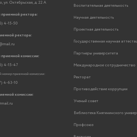
, ул. Октябрьская, д. 22 А
Воспитательная деятельность
 приемной ректора:
Научная деятельность
6) 4-15-50
Проектная деятельность
риемной ректора:
Государственная научная аттеста
@mail.ru
Партнеры университета
 приемной комиссии:
6) 4-15-47
Международное сотрудничество
 номер приемной комиссии:
Ректорат
7) 4-63-10
Противодействие коррупции
риемной комиссии:
Ученый совет
mail.ru
Библиотека Княгининского униве
Профсоюз
Вакансии