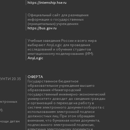
https://internship.hse.ru
Официальный сайт для размещения
информации о государственных
(муниципальных) учреждениях
https://bus.gov.ru
Учебные заведения России и всего мира
выбирают AnyLogic для проведения
исследований и обучения студентов
имитационному моделированию (ИМ).
AnyLogic
ОФЕРТА
у УНТИ 20.35
Государственное бюджетное
образовательное учреждение высшего
образования «Нижегородский
государственный инженерно-экономический
университет» доводит до сведения граждан
ектронных
и организаций о переходе на работу в
системе электронного документооборота с
).
использованием электронной подписи
должностных лиц. При этом обращаем
внимание, что бумажная копия документа,
омощи детям
подписанного электронной подписью,
идентична электронному документу и