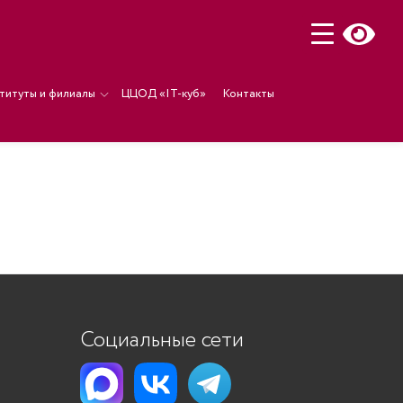
титуты и филиалы
ЦЦОД «IT-куб»
Контакты
Социальные сети