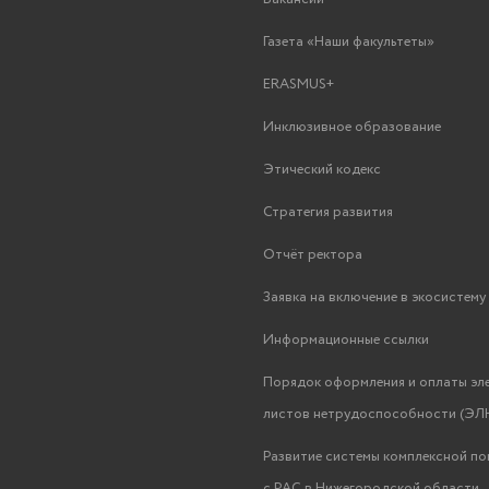
Газета «Наши факультеты»
ERASMUS+
Инклюзивное образование
Этический кодекс
Стратегия развития
Отчёт ректора
Заявка на включение в экосистем
Информационные ссылки
Порядок оформления и оплаты эл
листов нетрудоспособности (ЭЛН
Развитие системы комплексной п
с РАС в Нижегородской области