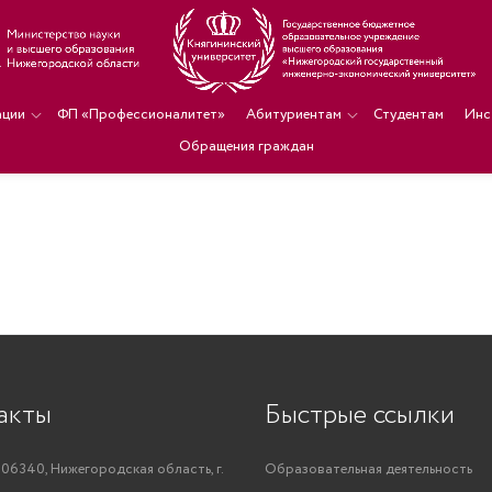
ации
ФП «Профессионалитет»
Абитуриентам
Студентам
Инс
Обращения граждан
акты
Быстрые ссылки
06340, Нижегородская область, г.
Образовательная деятельность