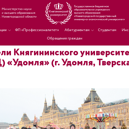
ации
ФП «Профессионалитет»
Абитуриентам
Студентам
Инс
Обращения граждан
ели Княгининского университе
 «Удомля» (г. Удомля, Тверска