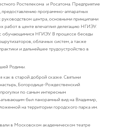
естного Ростелекома
и Росатома. Предприятие
, предоставлению программно-аппаратных
 с руководством центра, основными принципами
х работ в центе впечатлил делегацию НГИЭУ.
 с обучающимися НГИЭУ. В процессе беседы
шрутизаторов, облачных систем, а также
практики и дальнейшее трудоустройство в
нашей Родины.
я как в старой доброй сказке. Святыни
онастырь, Богородице-Рождественский
 прогулки по самым интересным
хватывающим был панорамный вид на Владимир,
оложенной на территории городского парка им.
ывали в Московском академическом театре