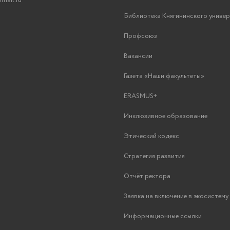
mail.ru
Библиотека Княгининского униве
Профсоюз
Вакансии
Газета «Наши факультеты»
ERASMUS+
Инклюзивное образование
Этический кодекс
Стратегия развития
Отчёт ректора
Заявка на включение в экосистем
Информационные ссылки