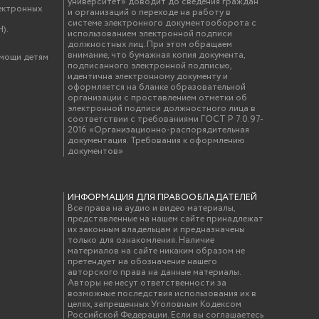
университет» доводит до сведения граждан
ектронных
и организаций о переходе на работу в
системе электронного документооборота с
).
использованием электронной подписи
должностных лиц. При этом обращаем
внимание, что бумажная копия документа,
омощи детям
подписанного электронной подписью,
идентична электронному документу и
оформляется на бланке образовательной
организации с проставлением отметки об
электронной подписи должностного лица в
соответствии с требованиями ГОСТ Р 7.0.97-
2016 «Организационно-распорядительная
документация. Требования к оформлению
документов»
ИНФОРМАЦИЯ ДЛЯ ПРАВООБЛАДАТЕЛЕЙ
Все права на аудио и видео материалы,
представленные на нашем сайте принадлежат
их законным владельцам и предназначены
только для ознакомления. Наличие
материалов на сайте никаким образом не
претендует на обозначение нашего
авторского права на данные материалы.
Авторы не несут ответственности за
возможные последствия использования их в
целях, запрещенных Уголовным Кодексом
Российской Федерации. Если вы соглашаетесь