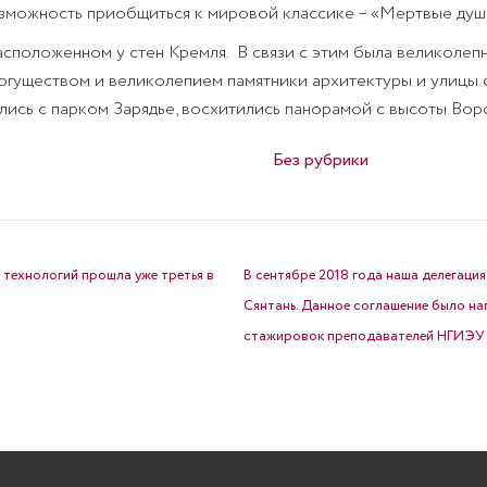
озможность приобщиться к мировой классике – «Мертвые души
расположенном у стен Кремля.
В связи с этим была великоле
огуществом и великолепием памятники архитектуры и улицы 
лись с парком Зарядье, восхитились панорамой с высоты Вор
Опубликовано в
Без рубрики
 технологий прошла уже третья в
В сентябре 2018 года наша делегаци
Сянтань. Данное соглашение было на
стажировок преподавателей НГИЭУ 