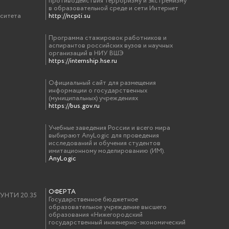
противодействия терроризму и экстремизму
в образовательной среде и сети Интернет
рситета
http://ncpti.su
Программа стажировок работников и
аспирантов российских вузов и научных
организаций в НИУ ВШЭ
https://internship.hse.ru
Официальный сайт для размещения
информации о государственных
(муниципальных) учреждениях
https://bus.gov.ru
Учебные заведения России и всего мира
выбирают AnyLogic для проведения
исследований и обучения студентов
имитационному моделированию (ИМ).
AnyLogic
ОФЕРТА
у УНТИ 20.35
Государственное бюджетное
образовательное учреждение высшего
образования «Нижегородский
государственный инженерно-экономический