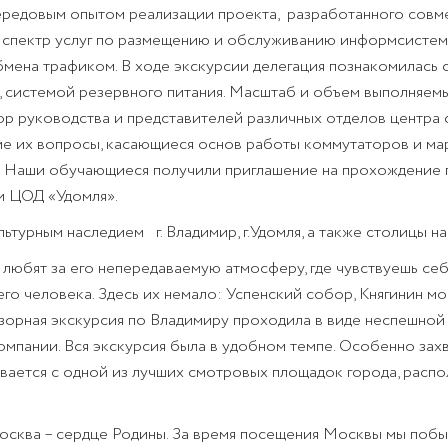
ередовым опытом реализации проекта,
разработанного совм
 спектр услуг по размещению и обслуживанию информсистем
обмена трафиком. В ходе экскурсии делегация познакомилась
 системой резервного питания. Масштаб и объем выполняемы
р руководства и представителей различных отделов центра
е их вопросы, касающиеся основ работы коммутаторов и мар
ы. Наши обучающиеся получили приглашение на прохождение 
и ЦОД «Удомля».
ультурным наследием
г. Владимир, г.Удомля, а также столицы 
 любят за его непередаваемую атмосферу, где чувствуешь себ
о человека. Здесь их немало: Успенский собор, Княгинин м
зорная экскурсия по Владимиру проходила в виде неспешной
омпании. Вся экскурсия была в удобном темпе. Особенно за
ывается с одной из лучших смотровых площадок города, расп
осква – сердце Родины. За время посещения Москвы мы поб