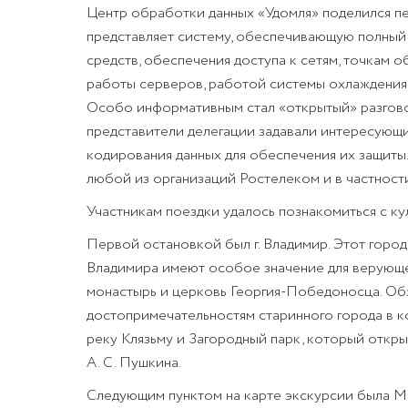
Центр обработки данных «Удомля» поделился п
представляет систему, обеспечивающую полный
средств, обеспечения доступа к сетям, точкам 
работы серверов, работой системы охлаждения,
Особо информативным стал «открытый» разгово
представители делегации задавали интересующи
кодирования данных для обеспечения их защит
любой из организаций Ростелеком и в частност
Участникам поездки удалось познакомиться с к
Первой остановкой был г. Владимир. Этот город
Владимира имеют особое значение для верующег
монастырь и церковь Георгия-Победоносца. Об
достопримечательностям старинного города в к
реку Клязьму и Загородный парк, который откр
А. С. Пушкина.
Следующим пунктом на карте экскурсии была М