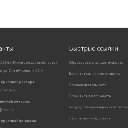
акты
Быстрые ссылки
06340, Нижегородская область, г.
Образовательная деятельность
, ул. Октябрьская, д. 22 А
Воспитательная деятельность
 приемной ректора:
Научная деятельность
6) 4-15-50
Проектная деятельность
риемной ректора:
Государственная научная аттеста
@mail.ru
Партнеры университета
 приемной комиссии: