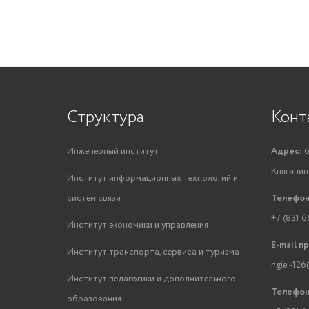
Структура
Конт
Инженерный институт
Адрес:
6
Княгинино
Институт информационных технологий и
систем связи
Телефон
+7 (831 6
Институт экономики и управления
E-mail п
Институт транспорта, сервиса и туризма
ngiei-126
Институт педагогики и дополнительного
Телефон
образования