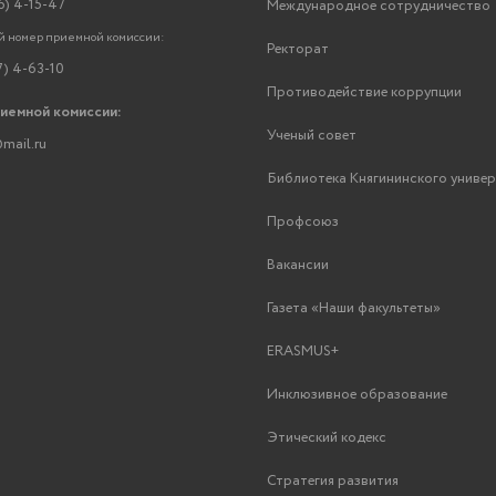
6) 4-15-47
Международное сотрудничество
 номер приемной комиссии:
Ректорат
7) 4-63-10
Противодействие коррупции
риемной комиссии:
Ученый совет
mail.ru
Библиотека Княгининского униве
Профсоюз
Вакансии
Газета «Наши факультеты»
ERASMUS+
Инклюзивное образование
Этический кодекс
Стратегия развития