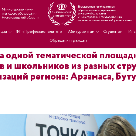
ации
ФП «Профессионалитет»
Абитуриентам
Студентам
Инс
Обращения граждан
 на одной тематической площа
в и школьников из разных стр
заций региона: Арзамаса, Буту