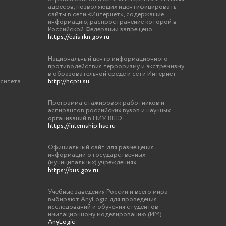
адресов, позволяющих идентифицировать
сайты в сети «Интернет», содержащие
информацию, распространение которой в
Российской Федерации запрещено
https://eais.rkn.gov.ru
Национальный центр информационного
противодействия терроризму и экстремизму
в образовательной среде и сети Интернет
рситета
http://ncpti.su
Программа стажировок работников и
аспирантов российских вузов и научных
организаций в НИУ ВШЭ
https://internship.hse.ru
Официальный сайт для размещения
информации о государственных
(муниципальных) учреждениях
https://bus.gov.ru
Учебные заведения России и всего мира
выбирают AnyLogic для проведения
исследований и обучения студентов
имитационному моделированию (ИМ).
AnyLogic