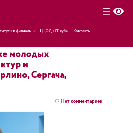
титуты и филиалы
ЦЦОД «IT-куб»
Контакты
дке молодых
уктур и
рлино, Сергача,
Нет комментариев