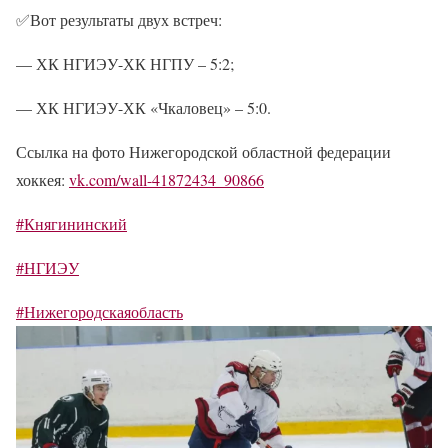
✅
Вот результаты двух встреч:
— ХК НГИЭУ-ХК НГПУ – 5:2;
— ХК НГИЭУ-ХК «Чкаловец» – 5:0.
Ссылка на фото Нижегородской областной федерации
хоккея:
vk.com/wall-41872434_90866
#Княгининский
#НГИЭУ
#Нижегородскаяобласть