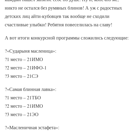
никто не остался без румяных блинов! А уж с радостных
детских лиц айти-кубовцев так вообще не сходили
счастливые улыбки! Ребятня повеселилась на славу!
А вот итоги конкурсной программы сложились следующие:
?
«Сударыня масленица»:
?
1 место – 21ИМО
?
2 место – 21ИФО-1
?
3 место – 21СЭ
?
«Самая блинная лавка»:
?
1 место – 21ТБО
?
2 место – 21ИМО
?
3 место – 21ЭО
?
«Масленичная эстафета»: