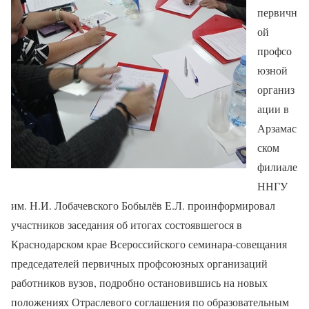
первичн
ой
профсо
юзной
организ
ации в
Арзамас
ском
филиале
ННГУ
им. Н.И. Лобачевского Бобылёв Е.Л. проинформировал
участников заседания об итогах состоявшегося в
Краснодарском крае Всероссийского семинара-совещания
председателей первичных профсоюзных организаций
работников вузов, подробно остановившись на новых
положениях Отраслевого соглашения по образовательным